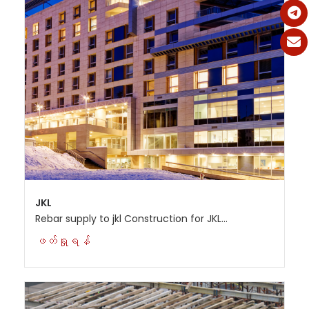
JKL
Rebar supply to jkl Construction for JKL...
ဖတ်ရှုရန်