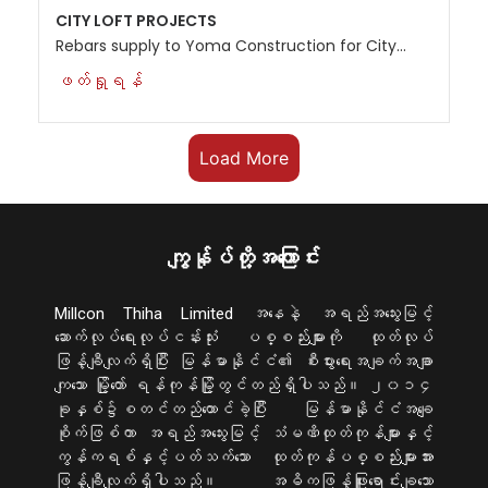
CITY LOFT PROJECTS
Rebars supply to Yoma Construction for City...
ဖတ်ရှုရန်
Load More
ကျွန်ုပ်တို့အကြောင်း
Millcon Thiha Limited အနေနဲ့ အရည်အသွေးမြင့်
ဆောက်လုပ်ရေးလုပ်ငန်းသုံး ပစ္စည်းများကို ထုတ်လုပ်
ဖြန့်ချီလျက်ရှိပြီး မြန်မာနိုင်ငံ၏ စီးပွားရေးအချက်အချာ
ကျသော မြို့‌တော် ရန်ကုန်မြို့တွင်တည်ရှိပါသည်။ ၂၀၁၄
ခုနှစ်၌စတင်တည်ထောင်ခဲ့ပြီး မြန်မာနိုင်ငံအချေ
စိုက်ဖြစ်ကာ အရည်အသွေးမြင့် သံမဏိထုတ်ကုန်များနှင့်
ကွန်ကရစ်နှင့်ပတ်သက်သော ထုတ်ကုန်ပစ္စည်းများအား
ဖြန့်ချီလျက်ရှိပါသည်။ အဓိကဖြန့်ဖြူးရောင်းချသော