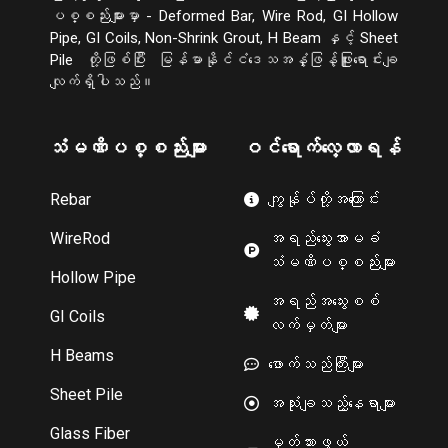
ပစ္စည်းများမှာ - Deformed Bar, Wire Rod, GI Hollow
Pipe, GI Coils, Non-Shrink Grout, H Beam နှင့် Sheet
Pile တို့ဖြစ်ပြီး မြန်မာနိုင်ငံဒေသအနှံ့ဖြန့်ဖြူးရောင်းချ
လျက်ရှိပါသည်။
သံမဏိပစ္စည်းများ
ဝင်ရောက်လေ့လာရန်
Rebar
ကျွန်ုပ်တို့အကြောင်း
WireRod
အရည်သွေးအာမခံ
သံမဏိပစ္စည်းများ
Hollow Pipe
အရည်အသွေးစစ်
GI Coils
လက်မှတ်များ
H Beams
ဖောက်သည်ကြီးများ
Sheet Pile
အသုံးချသည့်နေရာများ
Glass Fiber
မှတ်သားဖွယ်